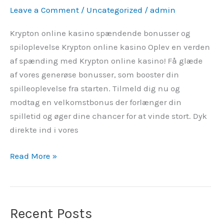
Leave a Comment
/
Uncategorized
/
admin
Krypton online kasino spændende bonusser og
spiloplevelse Krypton online kasino Oplev en verden
af spænding med Krypton online kasino! Få glæde
af vores generøse bonusser, som booster din
spilleoplevelse fra starten. Tilmeld dig nu og
modtag en velkomstbonus der forlænger din
spilletid og øger dine chancer for at vinde stort. Dyk
direkte ind i vores
Read More »
Recent Posts