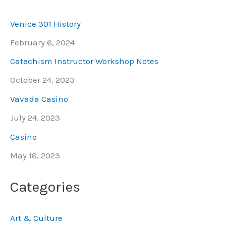
Venice 301 History
February 6, 2024
Catechism Instructor Workshop Notes
October 24, 2023
Vavada Casino
July 24, 2023
Casino
May 18, 2023
Categories
Art & Culture